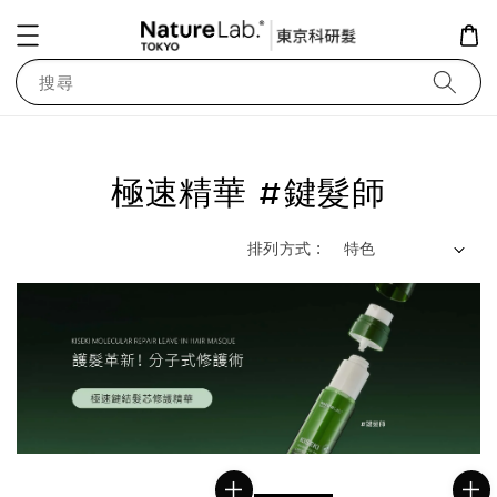
搜尋
極速精華 #鍵髮師
排列方式 :