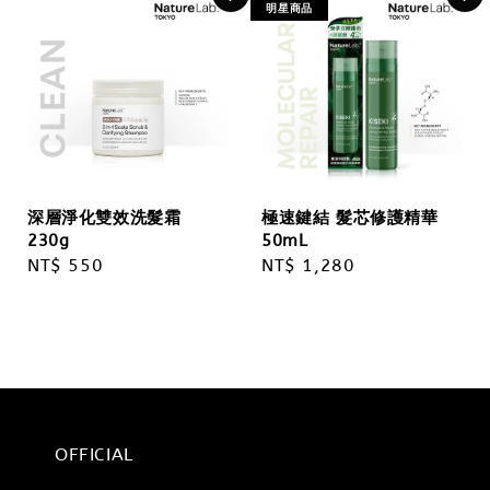
明星商品
深層淨化雙效洗髮霜
極速鍵結 髮芯修護精華
230g
50mL
Regular
NT$ 550
Regular
NT$ 1,280
price
price
OFFICIAL