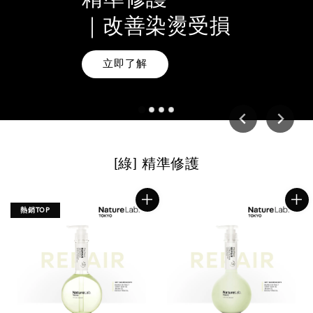
精準修護
全面豐盈
｜改善染燙受損
｜改善扁塌細軟
立即了解
[綠] 精準修護
熱銷TOP